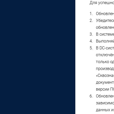
Для успешно
Обновлен
Убедитес
обновлен
В систем
Выполняй
В DC-сис
отключён
только о
производ
«Сквозна
документ
версии П
Обновлен
зависимо
данных и