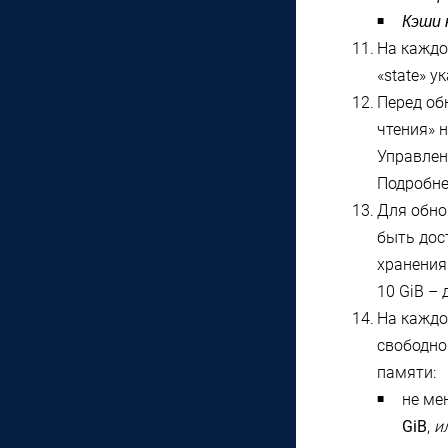
Кэши 
На
кажд
«state» 
Перед об
чтения» н
Управлен
Подробне
Для обно
быть дос
хранения
10 GiB – 
На
кажд
свободно
памяти:
не ме
GiB
,
и