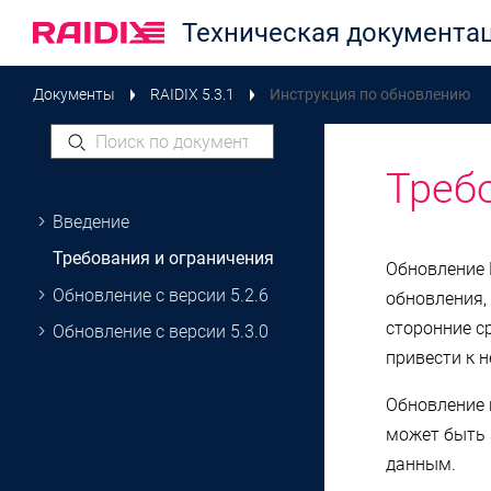
Техническая документа
Документы
RAIDIX 5.3.1
Инструкция по обновлению
Jump to main content
Треб
Введение
Требования и ограничения
Обновление
Обновление с версии
5.2.6
обновления,
сторонние с
Обновление с версии
5.3.0
привести к 
Обновление 
может быть 
данным.