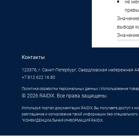
не ме
прев
Значение
выводе 
Значение
$ cat 
Контакты
Если сво
памяти R
123376, г. Санкт-Петербург, Свердловская набережная 44
+7 812 622 16 80
Изм
Политика обработки персональных данных
|
Использование това
пер
© 2026 RAIDIX. Все права защищены.
Управ
Используя портал документации RAIDIX, Вы получаете доступ к к
в 
разглашение и копирование такой информации без специального
в 
”КОНФИДЕНЦИАЛЬНАЯ ИНФОРМАЦИЯ RAIDIX.
Пе